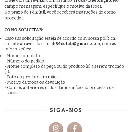
Envie-nos um e-mail com assunto
Troca/ Devolução
. No
campo mensagem, especifique o motivo da troca.
No prazo de 1 dia útil, você receberá instruções de como
proceder.
COMO SOLICITAR:
Caso sua solicitação esteja de acordo com nossa política,
solicite através do e-mail:
54colab@gmail.com
, com as
informações:
- Nome completo
- Número do pedido
- Nome completo da peça ou do produto (s) a serem trocado
(s).
- Foto do produto em mãos
- Motivo da troca ou devolução
- Com os anteriores dados damos início ao processo de
trocas.
SIGA-NOS