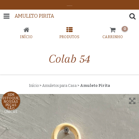
.........
AMULETO PIRITA
0
INÍCIO
PRODUTOS
CARRINHO
Início
>
Amuletos para Casa
>
Amuleto Pirita
SEM
ESTOQUE,
NOSSAS
PEÇAS
SÃO
UNICAS